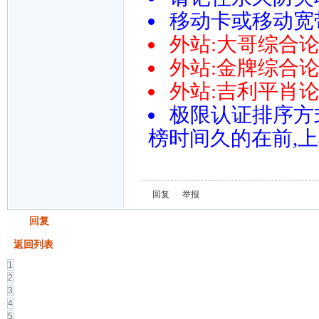
移动卡或移动宽带请尝
外站:大哥综合论坛htt
外站:金牌综合论坛htt
外站:吉利平肖论坛http:
极限认证排序方
榜时间久的在前,
回复
举报
发帖
回复
返回列表
1
2
3
4
5