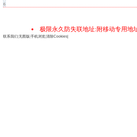
6
极限永久防失联地址:附移动专用地址18
联系我们
|
无图版
|
手机浏览
|
清除Cookies
|