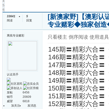
4
5
6
[新澳家野]
【澳彩认证
33641
5
阅读
回复
专业赌彩◆独家创造
离线
专业赌彩
只看楼主
倒序阅读
使用道具
145期〓精彩六合〓
146期〓精彩六合〓
147期〓精彩六合〓
148期〓精彩六合〓
认证高手
149期〓精彩六合〓
150期〓精彩六合〓
发帖
6456
151期〓精彩六合〓
铜币
20609
威望
6818
152期〓精彩六合〓
加关注
发消息