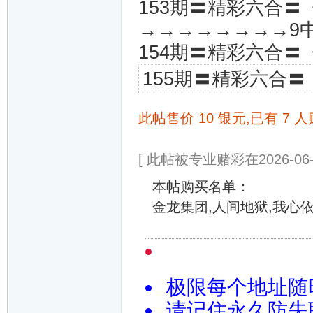
153期〓精彩六合〓
→→→→→→→→9
154期〓精彩六合〓
155期〓精彩六合〓
此帖售价 10 银元,已有 7 
[ 此帖被专业赌彩在2026-06-
本帖购买名单：
金龙集团,人间地狱,我心依
极限每个地址随
请记住永久防失联导