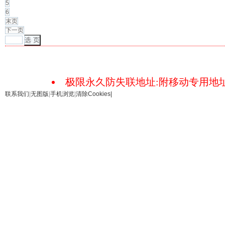
5
6
末页
下一页
选 页
极限永久防失联地址:附移动专用地址18
联系我们
|
无图版
|
手机浏览
|
清除Cookies
|