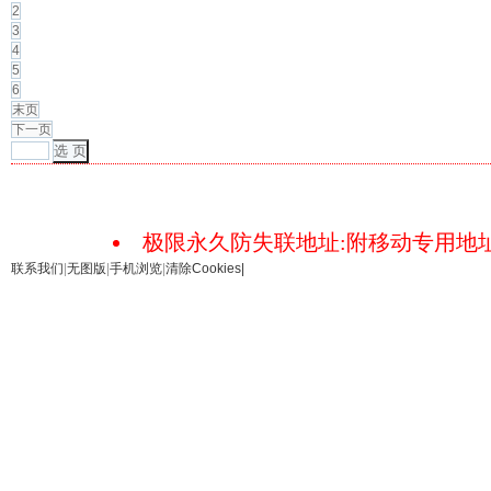
2
3
4
5
6
末页
下一页
选 页
极限永久防失联地址:附移动专用地址18
联系我们
|
无图版
|
手机浏览
|
清除Cookies
|