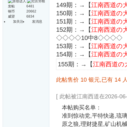
149期：→【
江南西道の
发帖
6481
铜币
20662
150期：→【
江南西道の
威望
6834
151期：→【
江南西道の
加关注
发消息
152期：→【
江南西道の
◇◇◇◇10中8◇◇◇◇
153期：→【
江南西道の
154期：→【
江南西道の
155期：→【
江南西道の
此帖售价 10 银元,已有 14 
[ 此帖被江南西道在2026-06-
本帖购买名单：
准到惊动党,平特快递,琉璃
原之狼,理财捷星,矿山机械