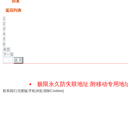
发帖
回复
返回列表
1
2
3
4
5
6
末页
下一页
选 页
极限永久防失联地址:附移动专用地址18
联系我们
|
无图版
|
手机浏览
|
清除Cookies
|