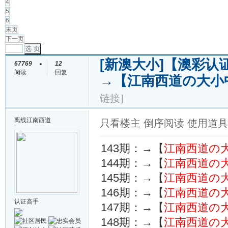
4
5
6
末页
下一页
选 页
[新澳大小]
【澳彩认证
67769
12
阅读
回复
→【江南西道の大小
链接]
离线
江南西道
只看楼主
倒序阅读
使用道具
143期：→【
江南西道の
144期：→【
江南西道の
145期：→【
江南西道の
146期：→【
江南西道の
认证高手
147期：→【
江南西道の
148期：→【
江南西道の