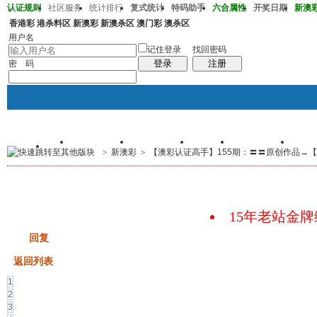
认证规则
社区服务
统计排行
复式统计
特码助手
六合属性
开奖日期
新澳彩2
香港彩
港杀料区
新澳彩
新澳杀区
澳门彩
澳杀区
澳彩220期36-38-32-13-20-01T30
用户名
记住登录
找回密码
登录
注册
密 码
首页
交易记录
我的帖子
群组
个人中心
手
>
新澳彩
>
【澳彩认证高手】155期：〓〓原创作品→【江
帖子
码皇总管
说：
2026年7月底即将 开启特邀高
15年老站金
发帖
回复
返回列表
1
2
3