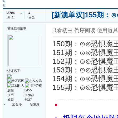
4
5
2706
4
[新澳单双]
155期：
阅读
回复
离线
恐惧魔王
只看楼主
倒序阅读
使用道具
150期：⊙⊙恐惧魔
151期：⊙⊙恐惧魔
152期：⊙⊙恐惧魔
153期：⊙⊙恐惧魔
认证高手
154期：⊙⊙恐惧魔
155期：⊙⊙恐惧魔
发帖
6455
铜币
20960
威望
6937
加关注
发消息