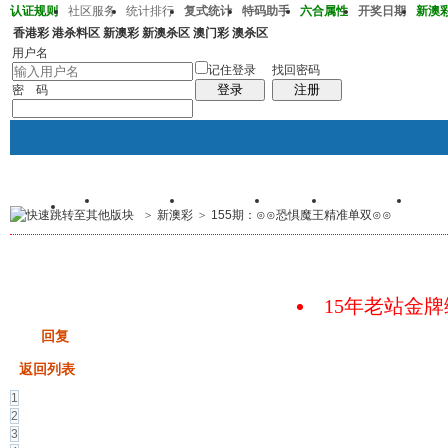
认证规则
社区服务
统计排行
复式统计
特码助手
六合属性
开奖日期
新澳彩2
香港彩
港杀料区
新澳彩
新澳杀区
澳门彩
澳杀区
澳彩218期37-32-33-15-22-43T41
用户名
记住登录
找回密码
登录
注册
密 码
首页
交易记录
我的帖子
群组
个人中心
手
>
新澳彩
>
155期：⊙⊙恐惧魔王精准单双⊙⊙
帖子
码皇总管
说：
2026年7月底即将 开启特邀高
15年老站金
发帖
回复
返回列表
1
2
3