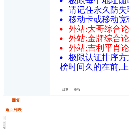
极限每个地址随
请记住永久防失联导
移动卡或移动宽带请尝
外站:大哥综合论坛htt
外站:金牌综合论坛htt
外站:吉利平肖论坛http:
极限认证排序方
榜时间久的在前,
回复
举报
发帖
回复
返回列表
1
2
3