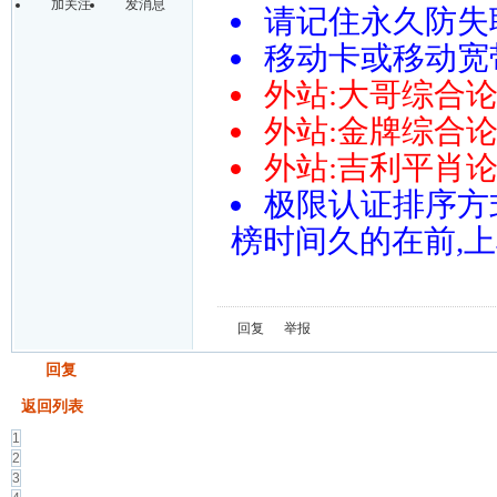
加关注
发消息
请记住永久防失联导
移动卡或移动宽带请尝
外站:大哥综合论坛htt
外站:金牌综合论坛htt
外站:吉利平肖论坛http:
极限认证排序方
榜时间久的在前,
回复
举报
发帖
回复
返回列表
1
2
3