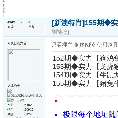
4
5
6
7
[新澳特肖]
155期◆
4306
6
阅读
回复
制链接]
离线
新浪六合
只看楼主
倒序阅读
使用道具
152期◆实力【狗鸡
153期◆实力【龙虎
154期◆实力【牛鼠
155期◆实力【猪兔
认证高手
发帖
6482
铜币
20939
极限每个地址随
威望
6924