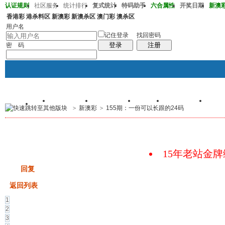
认证规则
社区服务
统计排行
复式统计
特码助手
六合属性
开奖日期
新澳彩2
香港彩
港杀料区
新澳彩
新澳杀区
澳门彩
澳杀区
澳彩217期40-29-17-18-31-32T34
用户名
记住登录
找回密码
登录
注册
密 码
首页
交易记录
我的帖子
群组
个人中心
手
>
新澳彩
>
155期：一份可以长跟的24码
帖子
码皇总管
说：
2026年7月底即将 开启特邀高
15年老站金
发帖
回复
返回列表
1
2
3