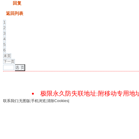
发帖
回复
返回列表
1
2
3
4
5
6
末页
下一页
选 页
极限永久防失联地址:附移动专用地址18
联系我们
|
无图版
|
手机浏览
|
清除Cookies
|