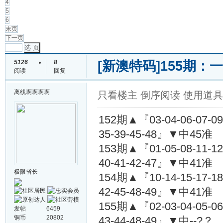
4
5
6
末页
下一页
选 页
5126
8
[新澳特码]
155期：
阅读
回复
离线
啊啊啊啊
只看楼主
倒序阅读
使用道具
152期▲『03-04-06-07-09-1
35-39-45-48』▼中45准
153期▲『01-05-08-11-12-1
40-41-42-47』▼中41准
极限省长
154期▲『10-14-15-17-18-2
42-45-48-49』▼中41准
155期▲『02-03-04-05-06-0
发帖
6459
铜币
20802
43-44-48-49』▼中--?？