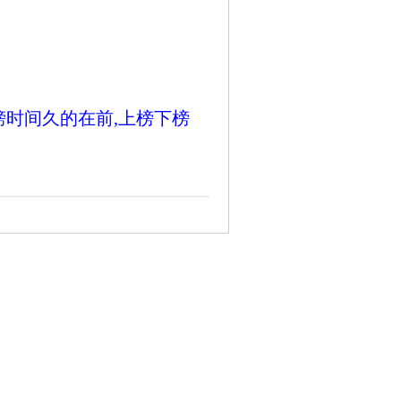
榜时间久的在前,上榜下榜