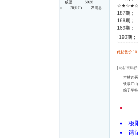
威望
6928
☆★☆★☆
加关注
发消息
187期
188期
189期
190期
此帖售价 10
[ 此帖被码仔大
本帖购买
铁扇江山
娘子平特
极
请记