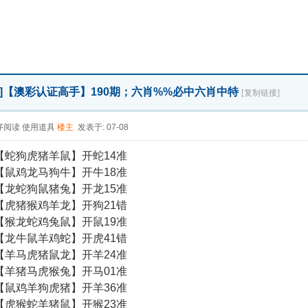
]
【澳彩认证高手】190期；六肖%%必中六肖中特
[复制链接]
序阅读
使用道具
楼主
发表于: 07-08
；【蛇狗虎猪羊鼠】开蛇14准
；【鼠鸡龙马狗牛】开牛18准
；【龙蛇狗鼠猪兔】开龙15准
；【虎猪猴鸡羊龙】开狗21错
；【猴龙蛇鸡兔鼠】开鼠19准
；【龙牛鼠羊鸡蛇】开虎41错
；【羊马虎猪鼠龙】开羊24准
；【羊猪马虎猴兔】开马01准
；【鼠鸡羊狗虎猪】开羊36准
；【虎猴蛇羊猪鼠】开猴23准