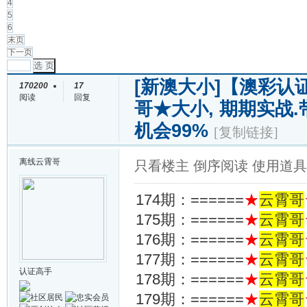
4
5
6
末页
下一页
选 页
[新澳大小]
【澳彩认证
170200
17
阅读
回复
哥★大小, 期期实战
机会99%
[复制链接]
离线
云霄哥
只看楼主
倒序阅读
使用道具
174期：======
★
云霄哥
175期：======
★
云霄哥
176期：======
★
云霄哥
177期：======
★
云霄哥
认证高手
178期：======
★
云霄哥
179期：======
★
云霄哥