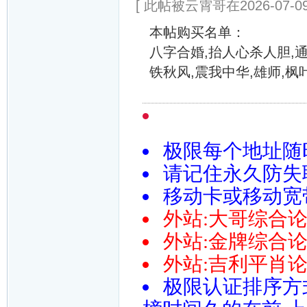
[ 此帖被云霄哥在2026-07-09
本帖购买名单：
八字合婚,抬人心杀人胆,通
铁秋风,震我中华,雄师,枫
极限每个地址随
请记住永久防失联导
移动卡或移动宽带请尝
外站:大哥综合论坛htt
外站:金牌综合论坛htt
外站:吉利平肖论坛http:
极限认证排序方