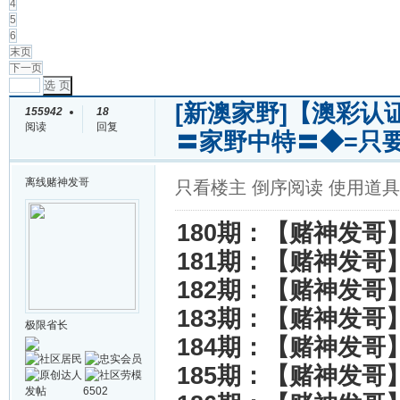
4
5
6
末页
下一页
选 页
[新澳家野]
【澳彩认证
155942
18
阅读
回复
〓家野中特〓◆=只
离线
赌神发哥
只看楼主
倒序阅读
使用道具
180期：【赌神发哥
181期：【赌神发哥
182期：【赌神发哥
183期：【赌神发哥
极限省长
184期：【赌神发哥
185期：【赌神发哥
发帖
6502