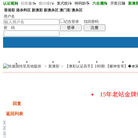
认证规则
社区服务
统计排行
复式统计
特码助手
六合属性
开奖日期
新澳彩2
香港彩
港杀料区
新澳彩
新澳杀区
澳门彩
澳杀区
澳彩219期05-10-19-30-35-47T25
用户名
记住登录
找回密码
登录
注册
密 码
首页
交易记录
我的帖子
群组
个人中心
手
>
新澳彩
>
【澳彩认证高手】190期:【赌神发哥】◆〓家
帖子
码皇总管
说：
2026年7月底即将 开启特邀高
15年老站金
发帖
回复
返回列表
1
2
3