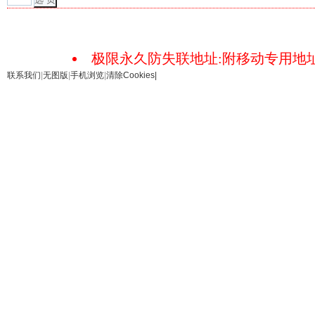
极限永久防失联地址:附移动专用地址18
联系我们
|
无图版
|
手机浏览
|
清除Cookies
|