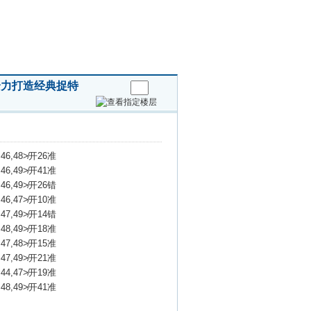
全力打造经典捉特
5,46,48≯开26准
3,46,49≯开41准
4,46,49≯开26错
5,46,47≯开10准
4,47,49≯开14错
6,48,49≯开18准
6,47,48≯开15准
2,47,49≯开21准
3,44,47≯开19准
1,48,49≯开41准