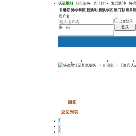
认证规则
社区服务
统计排行
复式统计
特码
香港彩
港杀料区
新澳彩
新澳杀区
澳门彩
澳杀
澳彩217期40-29-17-18-31-32T34
用户名
记住登录
登录
密 码
首页
交易记录
我的帖子
>
新澳彩
>
【澳彩认证
码皇总管
说：
发帖
回复
返回列表
1
2
3