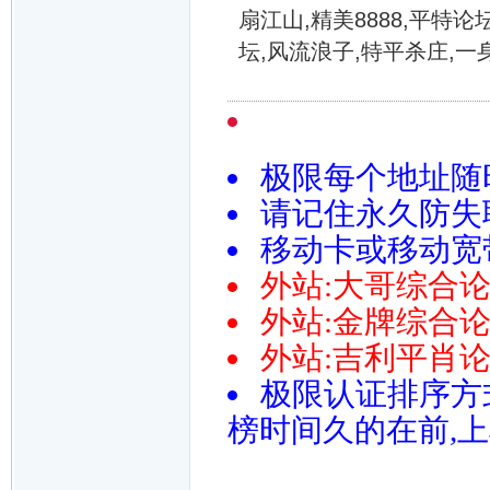
扇江山,精美8888,平特
坛,风流浪子,特平杀庄,一
极限每个地址随
请记住永久防失联导
移动卡或移动宽带请尝
外站:大哥综合论坛htt
外站:金牌综合论坛htt
外站:吉利平肖论坛http:
极限认证排序方
榜时间久的在前,