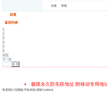
回复
举报
发帖
回复
返回列表
1
2
3
4
5
6
末页
下一页
选 页
极限永久防失联地址:附移动专用地址18
联系我们
|
无图版
|
手机浏览
|
清除Cookies
|