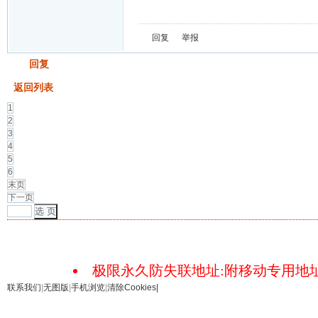
回复
举报
发帖
回复
返回列表
1
2
3
4
5
6
末页
下一页
选 页
极限永久防失联地址:附移动专用地址18
联系我们
|
无图版
|
手机浏览
|
清除Cookies
|