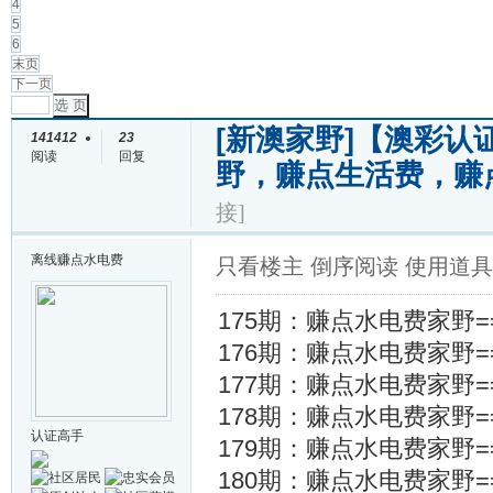
4
5
6
末页
下一页
选 页
[新澳家野]
【澳彩认证
141412
23
阅读
回复
野，赚点生活费，赚
接]
离线
赚点水电费
只看楼主
倒序阅读
使用道具
175期：赚点水电费家野=
176期：赚点水电费家野=
177期：赚点水电费家野=
178期：赚点水电费家野=
认证高手
179期：赚点水电费家野=
180期：赚点水电费家野=