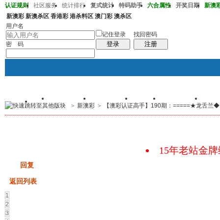
认证规则
社区服务
统计排行
复式统计
特码助手
六合属性
开奖日期
新澳彩2
新澳彩
新澳杀区
香港彩
港杀料区
澳门彩
澳杀区
澳彩218期37-32-33-15-22-43T41
用户名
记住登录
找回密码
登录
注册
密 码
首页
交易记录
我的帖子
群组
个人中心
手
>
新澳彩
>
【澳彩认证高手】190期：=====★龙舌兰◆大
帖子
码皇总管
说：
2026年7月底即将 开启特邀高
15年老站金
发帖
回复
返回列表
1
2
3