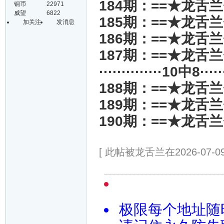
184期：==★龙舌兰
铜币
22971
威望
6822
185期：==★龙舌兰
加关注
发消息
186期：==★龙舌兰
187期：==★龙舌兰
··············10中8······
188期：==★龙舌兰
189期：==★龙舌兰
190期：==★龙舌兰
[ 此帖被龙舌兰在2026-07-09
极限每个地址随