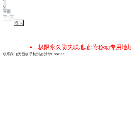
5
6
末页
下一页
选 页
极限永久防失联地址:附移动专用地址18
联系我们
|
无图版
|
手机浏览
|
清除Cookies
|