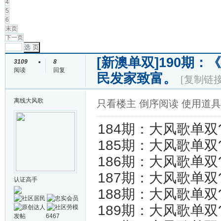
4
5
6
末页
下一页
选 页
[新澳单双]
190期：
3109
8
阅读
回复
民发家致富。
[复制链接
离线
大风歌
只看楼主
倒序阅读
使用道具
184期：大风歌单双?
185期：大风歌单双?
186期：大风歌单双?
187期：大风歌单双?
认证高手
188期：大风歌单双?
189期：大风歌单双?
发帖
6467