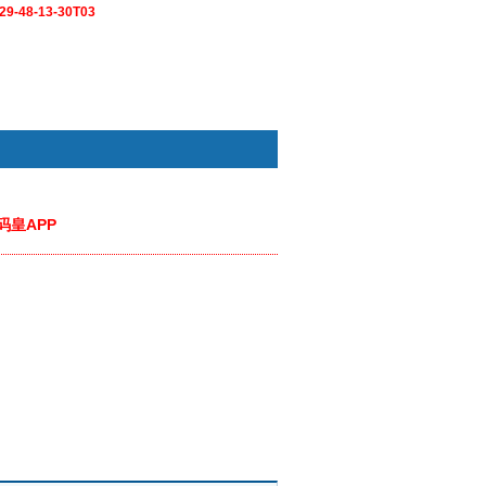
9-48-13-30T03
码皇APP
快捷通道
 20:23）