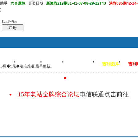
助手
六合属性
开奖日期
新澳彩219期31-41-07-08-29-22T43
港彩085期42-24-2
区
找回密码
注册
群组
个人中心
手机版
防跳转教程
吉利图库
吉利
◆5尾◆5尾◆准准准准 最早更新。
搜索
帖子
2026年7月底即将 开启特邀高手2肖中特大赛，重奖一万 ..
（2026-07-10
15年老站金牌综合论坛
电信联通点击前往