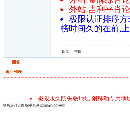
外站:吉利平肖论坛http:
极限认证排序方
榜时间久的在前,
回复
举报
发帖
回复
返回列表
极限永久防失联地址:附移动专用地址18
联系我们
|
无图版
|
手机浏览
|
清除Cookies
|