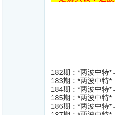
182期：*两波中特
183期：*两波中特
184期：*两波中特
185期：*两波中特
186期：*两波中特
187期：*两波中特