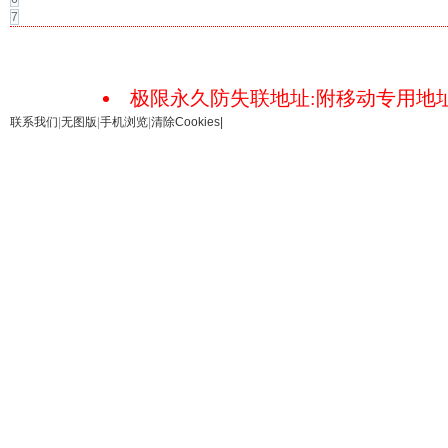
7
极限永久防失联地址:附移动专用地址18
联系我们
|
无图版
|
手机浏览
|
清除Cookies
|