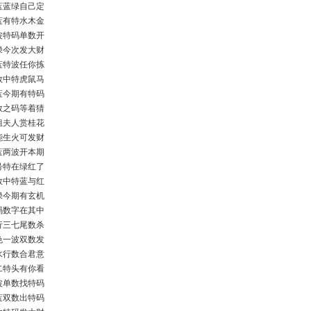
蓝蓝蓝绿自己定
绿蓝有特水木金
红波特码单数开
蓝绿今次发大财
红蓝特波任你拣
双数中特虎鼠马
红蓝今期有特码
大数之码等着猜
小姐夫人赏桂花
木能生火可发财
绿蓝两波开本期
双号特在绿红了
双数中特蓝与红
红绿今期有玄机
绿码数字在其中
火行三七尾数杀
蓝色一波双数发
火水行数合君意
零二特头有你看
红波单数找特码
红蓝双数出特码