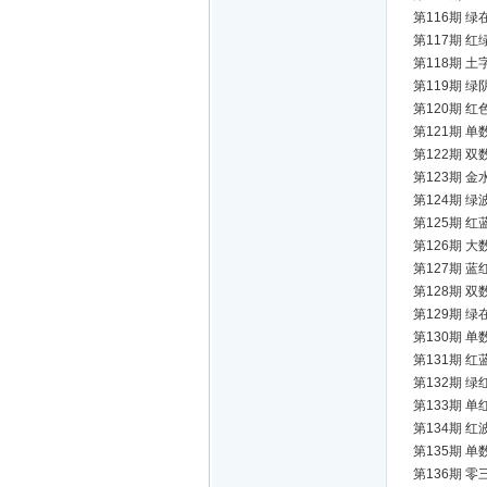
第116期 
第117期 
第118期 
第119期 
第120期 
第121期 
第122期 
第123期 
第124期 
第125期 
第126期 
第127期 
第128期 
第129期 
第130期 
第131期 
第132期 
第133期 
第134期 
第135期 
第136期 