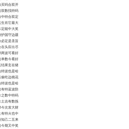
单数买码合双开
绿波双数找特码
单数中特合双定
双蓝生肖它最大
金木定能中大奖
大特护国守边疆
木命必定是圣旨
土金在头应出尽
红绿两波可看好
红波单数今看好
红蓝结果玄在猪
蓝色特波也是哈
大圣偷吃边桃花
蓝色特波也是哈
红波有特蓝波防
土木之数中特码
金木土吉有数拣
蓝绿今次发大财
水土有特火也中
红粉知己二五来
红波今期又中奖