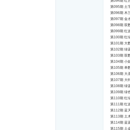
第094期 
第095期 
第096期 
第097期 
第098期 
第099期 
第100期 
第101期 
第102期 
第103期 
第104期 
第105期 
第106期 
第107期 
第108期 
第109期 
第110期 
第111期 
第112期 
第113期 
第114期 
第115期 