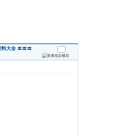
资料大全 〓〓〓