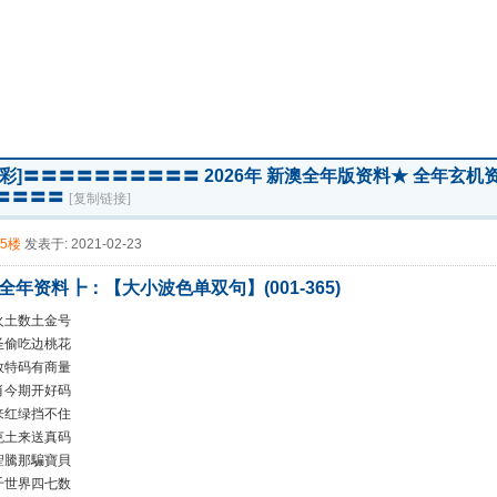
彩]
〓〓〓〓〓〓〓〓〓〓 2026年 新澳全年版资料★ 全年玄机
〓〓〓〓
[复制链接]
15楼
发表于: 2021-02-23
年全年资料┣：【大小波色单双句】(001-365)
金火土数土金号
大圣偷吃边桃花
单数特码有商量
小肖今期开好码
单来红绿挡不住
木克土来送真码
大聖騰那騙寶貝
大千世界四七数