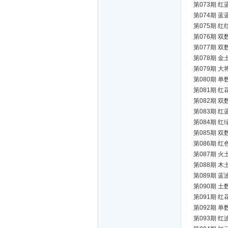
第073期 
第074期 
第075期 
第076期 
第077期 
第078期 
第079期 
第080期 
第081期 
第082期 
第083期 
第084期 
第085期 
第086期 
第087期 
第088期 
第089期 
第090期 
第091期 
第092期 
第093期 