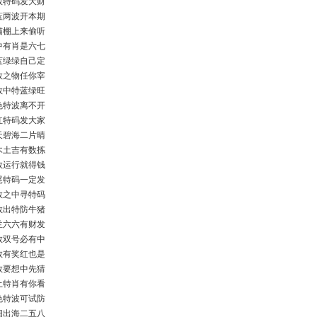
单数特码发大财
绿蓝两波开本期
小猫棚上来偷听
火中有肖是六七
蓝蓝绿绿自己定
单数之物任你宰
单数中特蓝绿旺
红色特波离不开
单红特码发大家
蓝天碧海二片晴
金木土吉有数拣
双数运行就得钱
绿尾特码一定发
双数之中寻特码
双数出特防牛猪
兰兰六六有财发
小数双号必有中
单数有奖红也是
双数要想中先猜
火土特肖有你看
绿色特波可试防
大细出海二五八