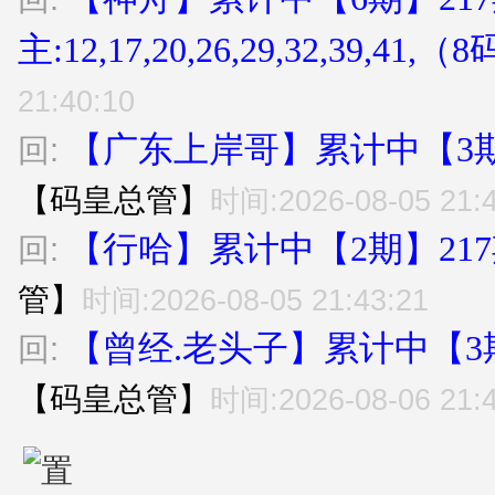
主:12,17,20,26,29,32,39,41,（
21:40:10
【广东上岸哥】累计中【3期
回:
【
码皇总管
】
时间:2026-08-05 21:4
【行哈】累计中【2期】21
回:
管
】
时间:2026-08-05 21:43:21
【曾经.老头子】累计中【3期
回:
【
码皇总管
】
时间:2026-08-06 21:4