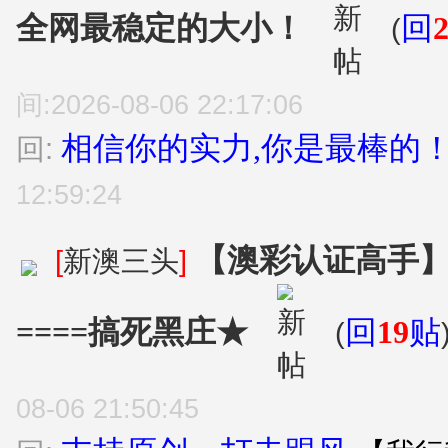
全网最稳定的大小！
回
(
间:2026-08-06 22:17:06
相信你的实力,你是最棒的
回:
12:59:24
【澳彩认证高手】
[
新澳三头
]
====搞死黑庄★
回
19
贴
(
08-06 21:50:45