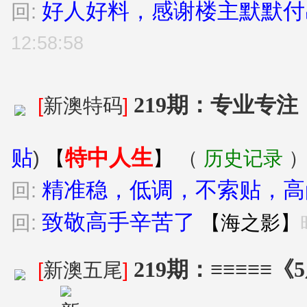
好人好料，感谢楼主默默付
回:
12:58:58
219期：专业专
[
新澳特码
]
特中人生
贴
)
（
历史记录
【
】
精准稳，低调，不索贴，高
回:
致敬高手辛苦了
回:
【
海之影
】
219期：≡≡≡≡≡
[
新澳五尾
]