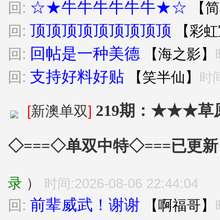
☆★牛牛牛牛牛牛★☆
回:
【
简
顶顶顶顶顶顶顶顶顶
回:
【
彩虹
回帖是一种美德
回:
【
海之影
】
支持好料好贴
回:
【
笑半仙
】
时间
219期：★★★草
[
新澳单双
]
◇===◇单双中特◇===已更新
录
）
时间:2026-08-06 22:44:04
前辈威武！谢谢
回:
【
啊福哥
】