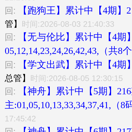
【跑狗王】累计中【4期】21
回:
管
】
时间:2026-08-03 21:40:33
【无与伦比】累计中【4期】
回:
05,12,14,23,24,26,42,43,（共8个
【学文出武】累计中【4期】
回:
总管
】
时间:2026-08-05 12:30:15
【神舟】累计中【5期】21
回:
主:01,05,10,13,33,34,37,41,（
17:45:42
【神舟】累计中【6期】21
回: