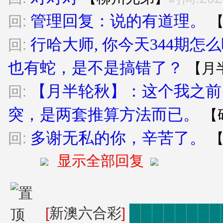
管理回复：说的有道理。
回:
行哈大师, 你今天344期
回:
也有蛇，是不是搞错了？
【
月
【月半轮秋】：这个我之前
回:
突，是两套推算方法而已。
【
多谢无私的你，辛苦了。
回:
显示全部回复
████████
[
新澳六合彩
]