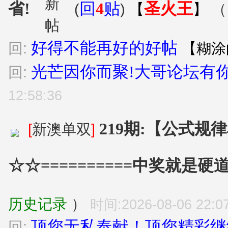
圣火王
省!
回
4
贴
(
)
（
【
】
好得不能再好的好帖
回:
【
糊涂
光芒因你而聚!大哥论坛有
回:
12:58:36
219期:【公式规律
[
新澳单双
]
☆☆==========中奖就是硬
历史记录
）
时间:2026-08-06 22:0
顶您无私奉献！顶您精彩继
回: