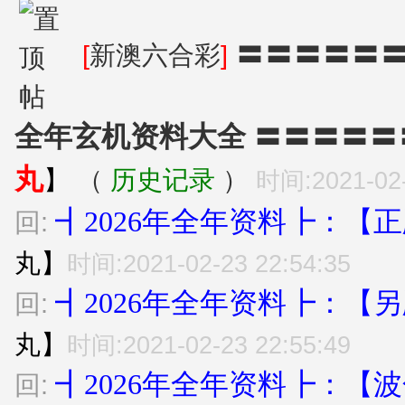
〓〓〓〓〓〓
[
新澳六合彩
]
全年玄机资料大全 〓〓〓〓〓
丸
（
历史记录
）
】
时间:2021-02-
┫2026年全年资料┣：【正版
回:
丸
】
时间:2021-02-23 22:54:35
┫2026年全年资料┣：【另版
回:
丸
】
时间:2021-02-23 22:55:49
┫2026年全年资料┣：【波色生
回: